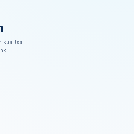
n
 kualitas
sak.