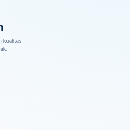
n
 kualitas
sak.