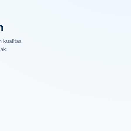
n
 kualitas
sak.