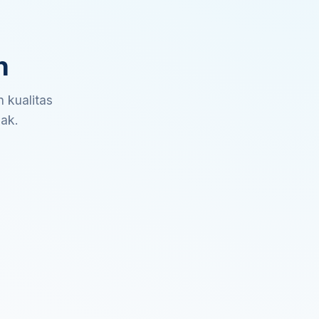
n
 kualitas
sak.