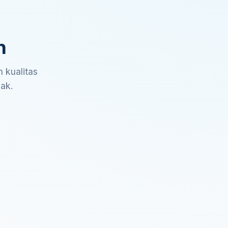
n
 kualitas
sak.