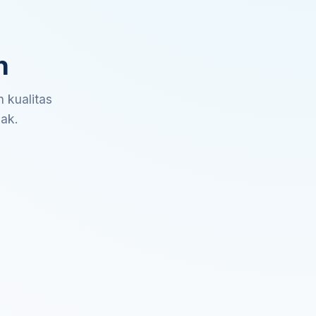
n
 kualitas
sak.