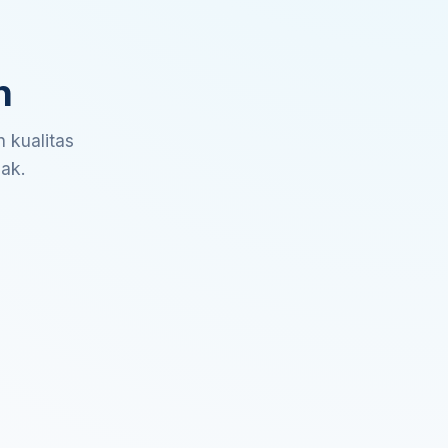
n
 kualitas
sak.