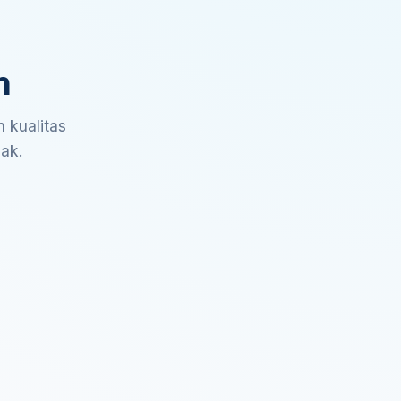
n
 kualitas
sak.