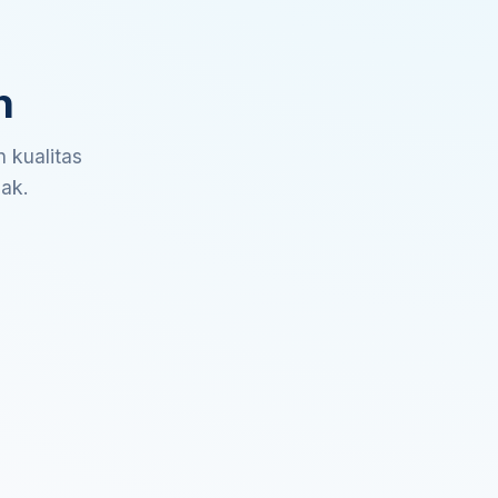
n
 kualitas
sak.