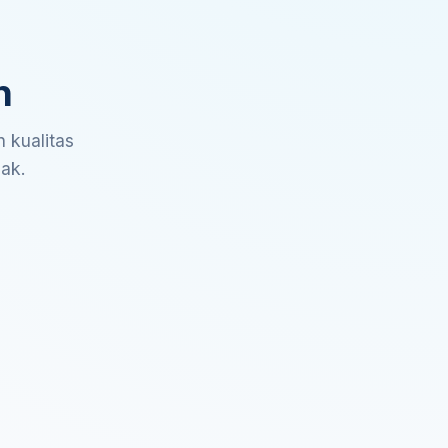
n
 kualitas
sak.