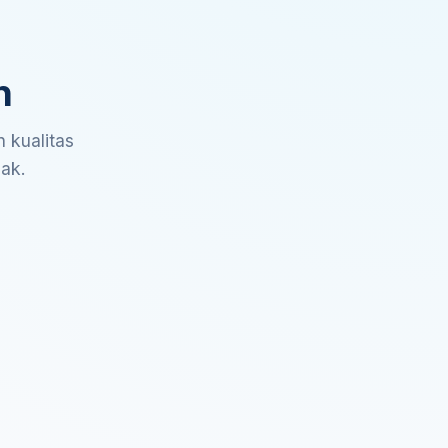
n
 kualitas
sak.