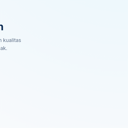
n
 kualitas
sak.