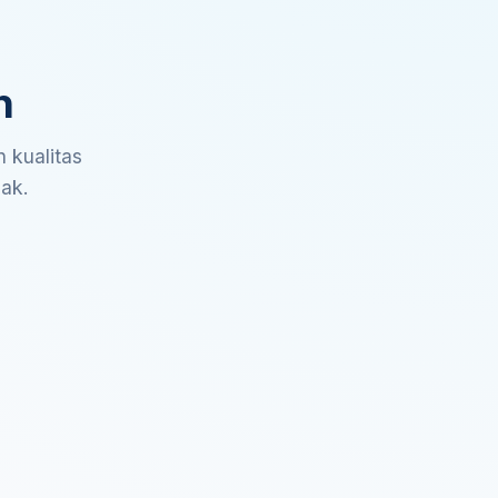
n
 kualitas
sak.