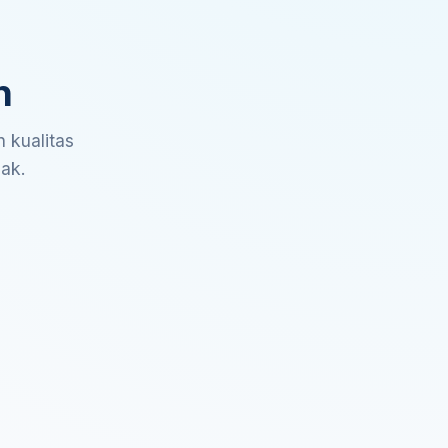
n
 kualitas
sak.