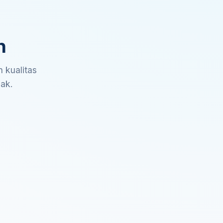
n
 kualitas
sak.