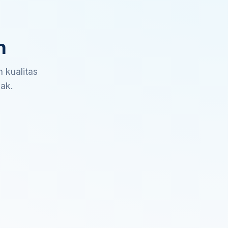
n
 kualitas
sak.