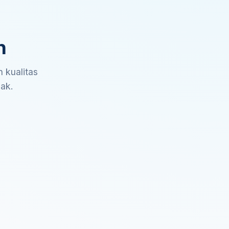
n
 kualitas
sak.