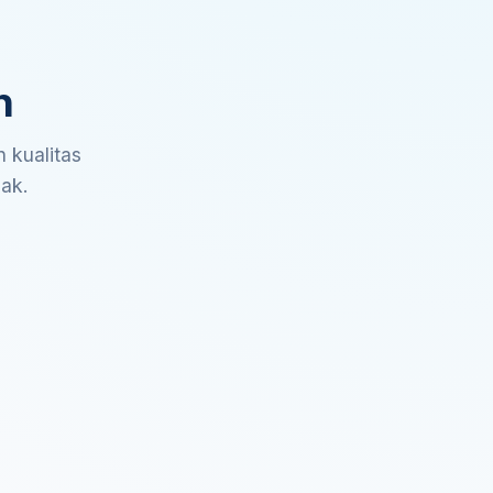
n
 kualitas
sak.