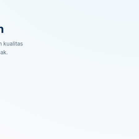
n
 kualitas
sak.