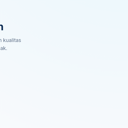
n
 kualitas
sak.