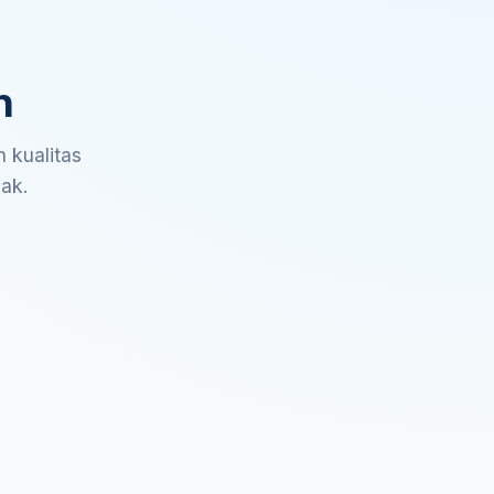
n
 kualitas
sak.