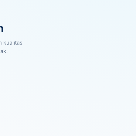
n
 kualitas
sak.