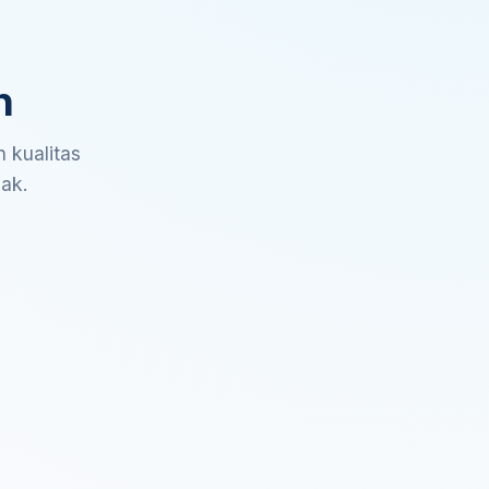
n
 kualitas
sak.