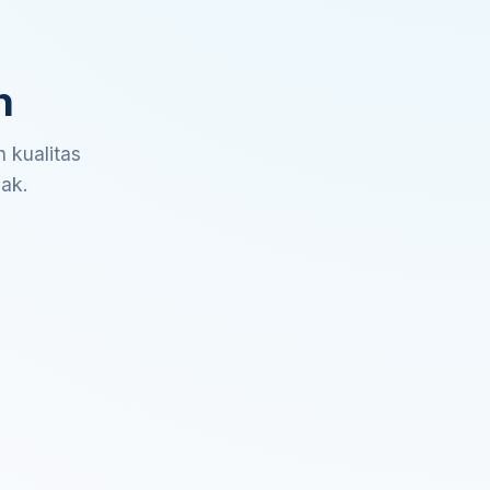
n
 kualitas
sak.