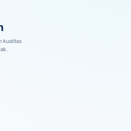
n
 kualitas
sak.