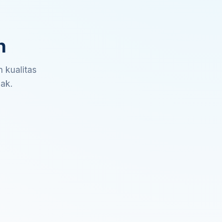
n
 kualitas
sak.