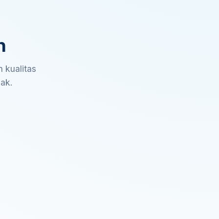
n
 kualitas
sak.