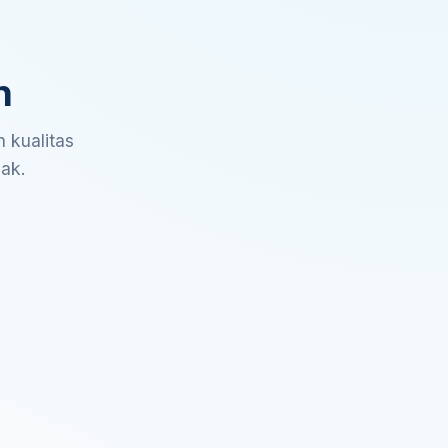
n
 kualitas
sak.