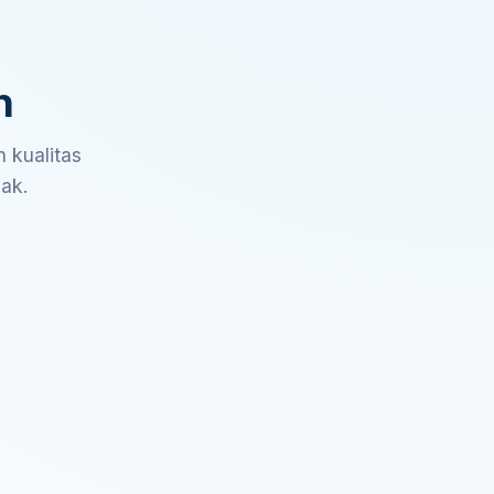
n
 kualitas
sak.