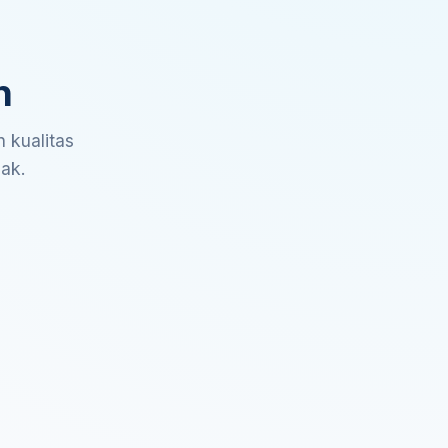
n
 kualitas
sak.