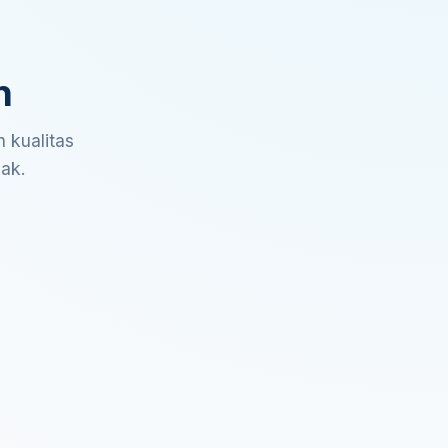
n
 kualitas
sak.