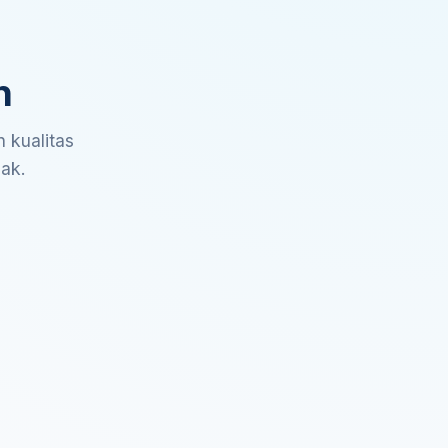
n
 kualitas
sak.