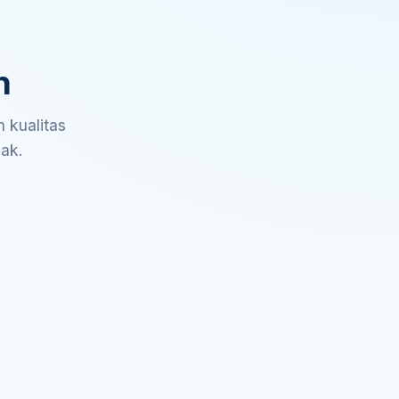
n
 kualitas
sak.