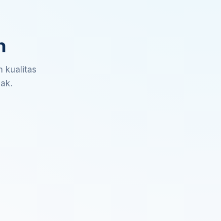
n
 kualitas
sak.