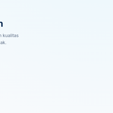
n
 kualitas
sak.