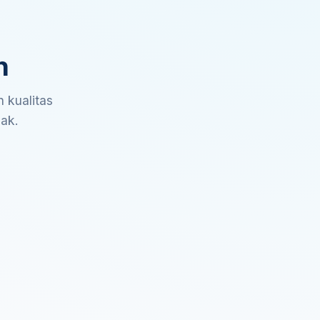
n
 kualitas
sak.