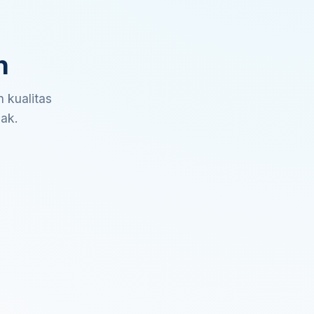
n
 kualitas
sak.