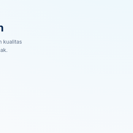
n
 kualitas
sak.