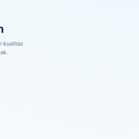
n
 kualitas
sak.