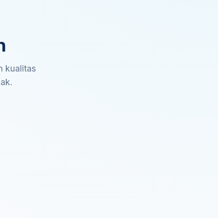
n
 kualitas
sak.