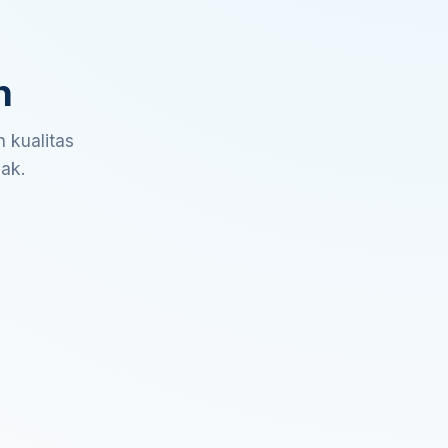
n
 kualitas
sak.