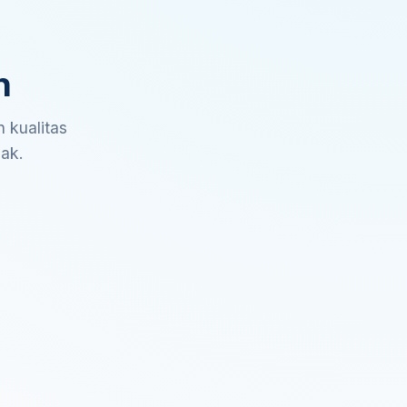
n
 kualitas
sak.