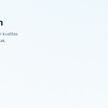
n
 kualitas
sak.