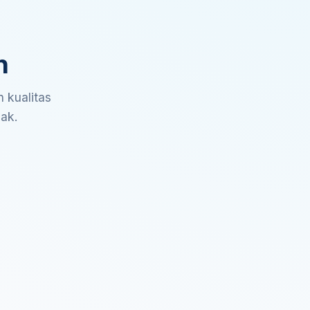
n
 kualitas
sak.