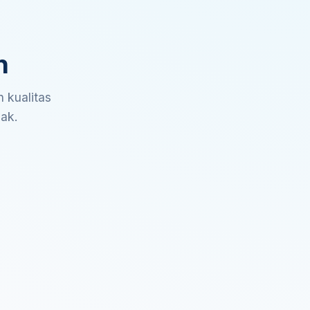
n
 kualitas
sak.