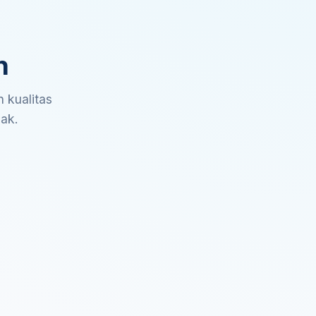
n
 kualitas
sak.