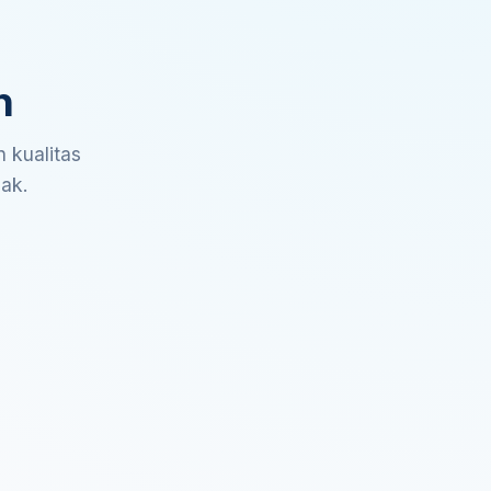
n
 kualitas
sak.