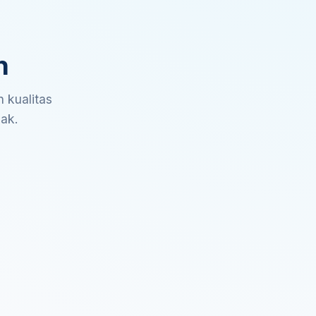
n
 kualitas
sak.