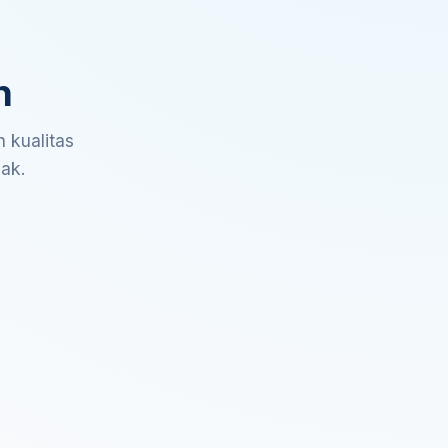
n
 kualitas
sak.