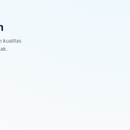
n
 kualitas
sak.